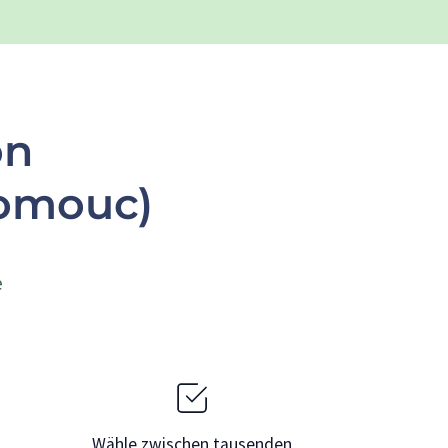
on
lomouc)
e
Wähle zwischen tausenden