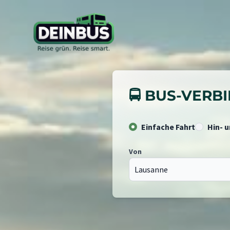
🚍 BUS-VER
Einfache Fahrt
Hin- 
Von