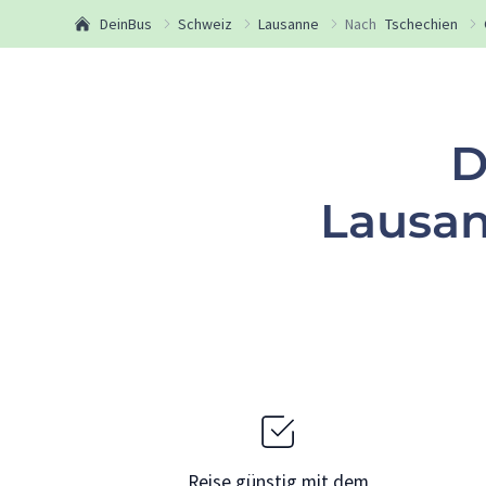
DeinBus
Schweiz
Lausanne
Nach
Tschechien
D
Lausan
Reise günstig mit dem