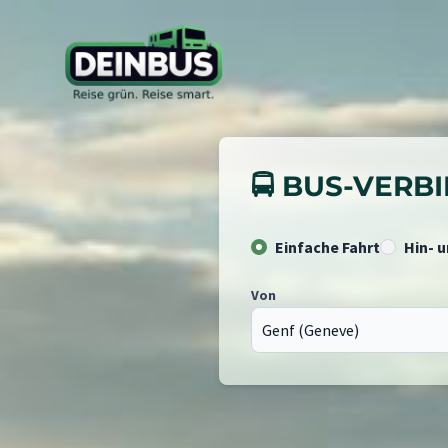
🚍 BUS-VER
Einfache Fahrt
Hin- 
Von