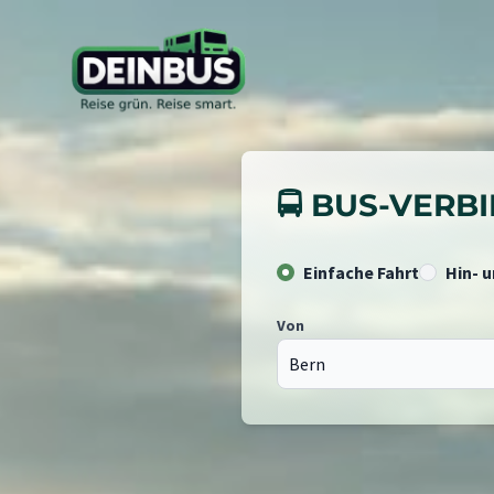
🚍 BUS-VER
Einfache Fahrt
Hin- 
Von