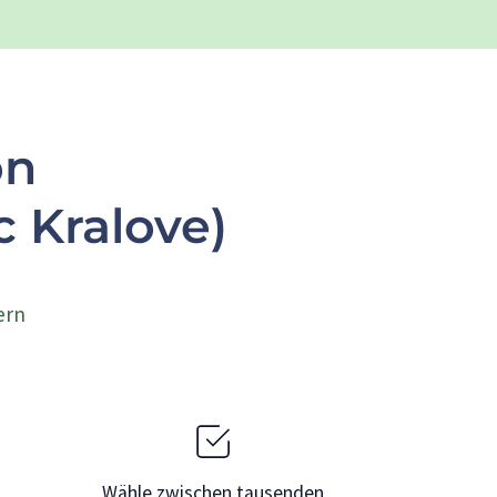
on
 Kralove)
ern
Wähle zwischen tausenden