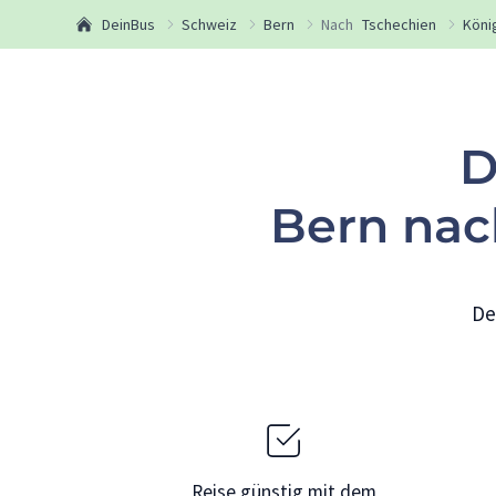
DeinBus
Schweiz
Bern
Nach
Tschechien
Köni
D
Bern nac
De
Reise günstig mit dem