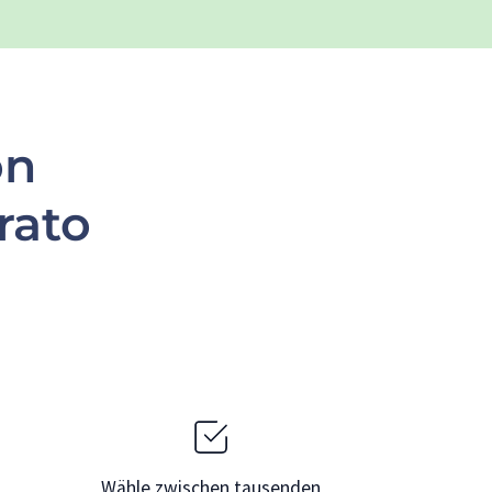
on
rato
Wähle zwischen tausenden