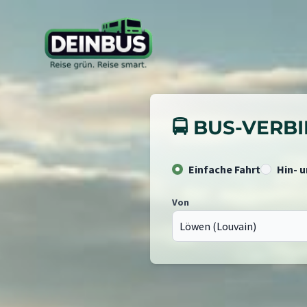
🚍 BUS-VER
Einfache Fahrt
Hin- 
Von