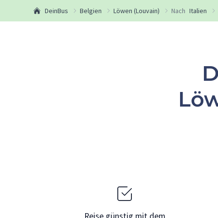
DeinBus
Belgien
Löwen (Louvain)
Nach
Italien
D
Löw
Reise günstig mit dem