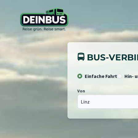
🚍 BUS-VER
Einfache Fahrt
Hin- 
Von