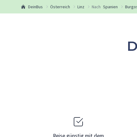
DeinBus
Österreich
Linz
Nach
Spanien
Burgo
D
Reise günstig mit dem