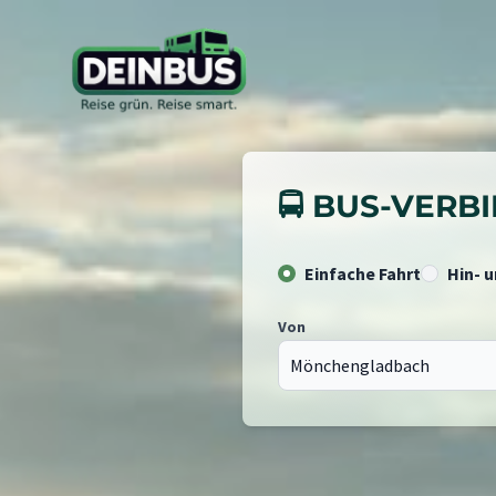
🚍 BUS-VER
Einfache Fahrt
Hin- 
Von