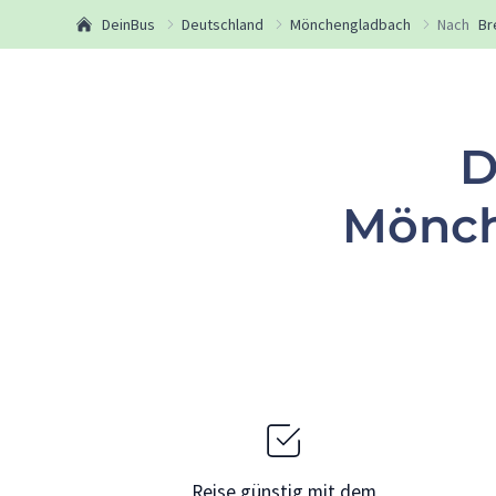
DeinBus
Deutschland
Mönchengladbach
Nach
Br
D
Mönch
Reise günstig mit dem