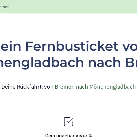
emen
ein Fernbusticket v
engladbach nach 
Deine Rückfahrt: von
Bremen nach Mönchengladbach
Dein unabhängiger &