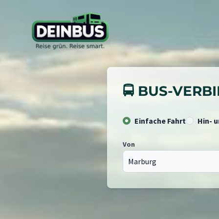
🚍 BUS-VER
Einfache Fahrt
Hin- 
Von