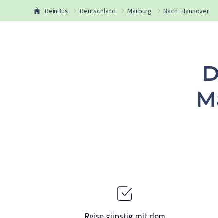
DeinBus
Deutschland
Marburg
Nach
Hannover
D
M
Reise günstig mit dem