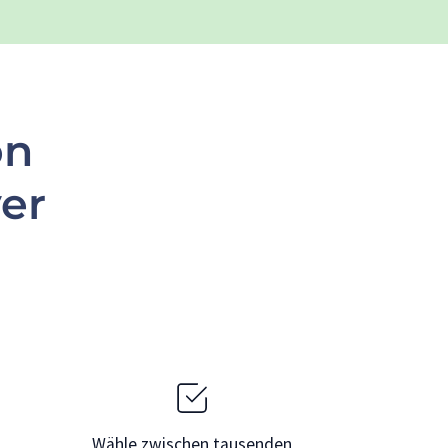
on
er
Wähle zwischen tausenden