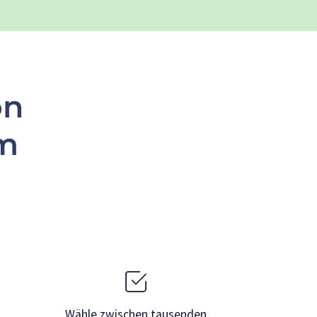
on
m
Wähle zwischen tausenden