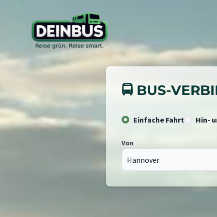
🚍 BUS-VER
Einfache Fahrt
Hin- 
Von