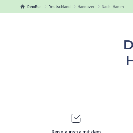
DeinBus
Deutschland
Hannover
Nach
Hamm
D
Reise günstig mit dem