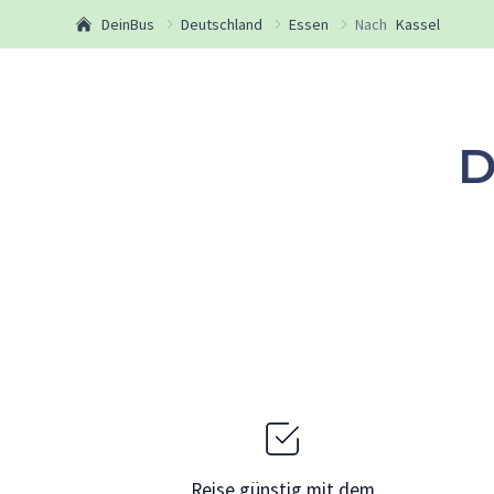
DeinBus
Deutschland
Essen
Nach
Kassel
D
Reise günstig mit dem