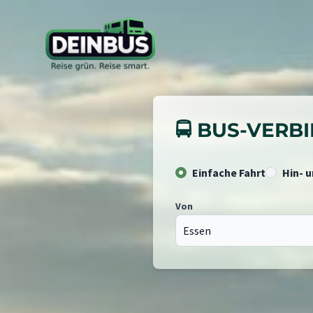
🚍 BUS-VER
Einfache Fahrt
Hin- 
Von