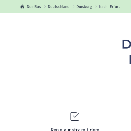
DeinBus
Deutschland
Duisburg
Nach
Erfurt
D
Reise günstig mit dem