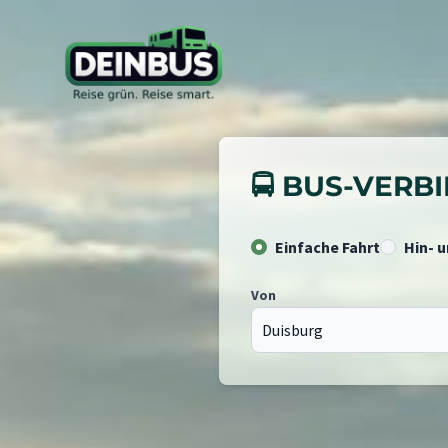
🚍 BUS-VER
Einfache Fahrt
Hin- 
Von