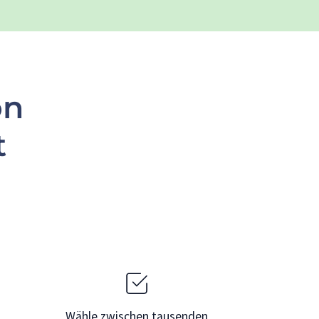
on
t
Wähle zwischen tausenden