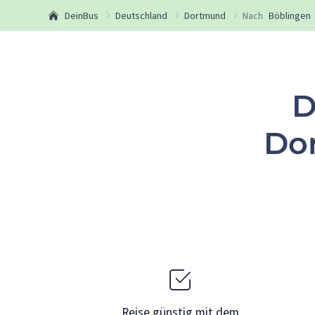
DeinBus
Deutschland
Dortmund
Nach
Böblingen
D
Do
Reise günstig mit dem