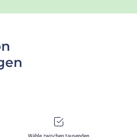
on
gen
Wähle zwischen tausenden