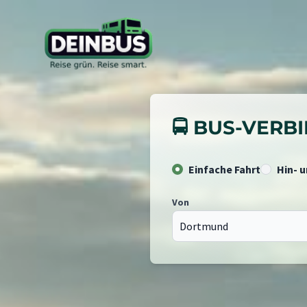
🚍 BUS-VER
Einfache Fahrt
Hin- 
Von