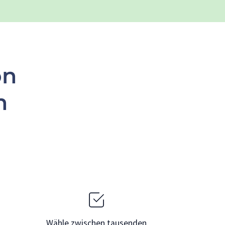
on
n
Wähle zwischen tausenden