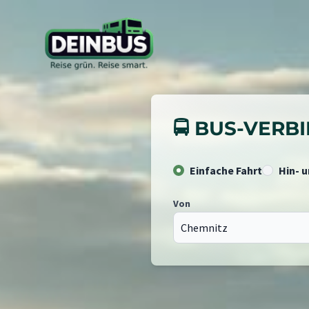
🚍 BUS-VER
Einfache Fahrt
Hin- 
Von