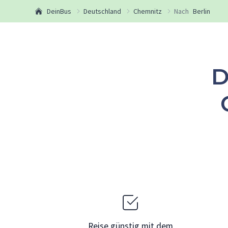
DeinBus
Deutschland
Chemnitz
Nach
Berlin
D
Reise günstig mit dem